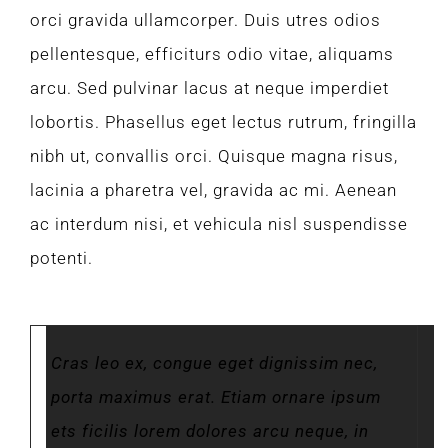
orci gravida ullamcorper. Duis utres odios
pellentesque, efficiturs odio vitae, aliquams
arcu. Sed pulvinar lacus at neque imperdiet
lobortis. Phasellus eget lectus rutrum, fringilla
nibh ut, convallis orci. Quisque magna risus,
lacinia a pharetra vel, gravida ac mi. Aenean
ac interdum nisi, et vehicula nisl suspendisse
potenti.
Cras leo ex, congue eget dignissim nec,
porta maximus erat. Etiam ornare ipsum
ets ficilis lorem dolores arcu neque, in